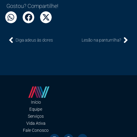
Gostou? Compartilhe!
Diga adeus às dores
Lesão na panturrilha?
Início
Equipe
Serviços
Vida Ativa
Fale Conosco